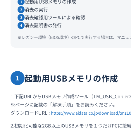
起動用USBメモリの作成
1
消去の実行
2
消去確認用ツールによる確認
3
消去証明書の発行
4
※レガシー環境（BIOS環境）のPCで実行する場合は、マニ
起動用USBメモリの作成
1
1.下記URLからUSBメモリ作成ツール（TM_USB_Cop
※ページに記載の「解凍手順」をお読みください。
ダウンロードURL :
https://www.aidata.co.jp/download/tmz1
2.初期化可能な2GB以上のUSBメモリを１つだけPCに接続し、