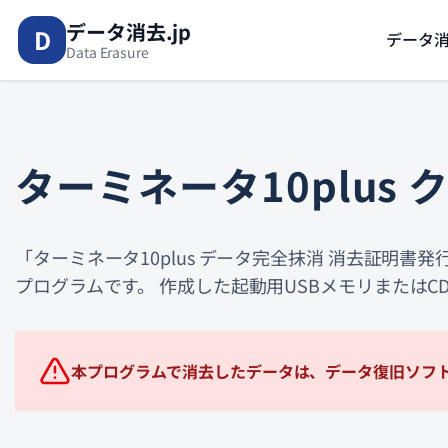
内
データ消去.jp
D
データ
容
Data Erasure
を
ス
キ
ッ
ターミネータ10plus
プ
「ターミネータ10plus データ完全抹消 消去証明
プログラムです。 作成した起動用USBメモリまたはCD
本プログラムで消去したデータは、データ復旧ソフ