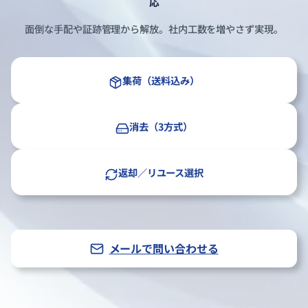
応
面倒な手配や証跡管理から解放。社内工数を増やさず実現。
集荷（送料込み）
消去（3方式）
返却／リユース選択
メールで問い合わせる