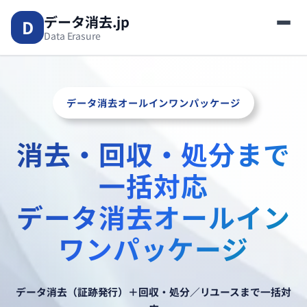
内
データ消去.jp
D
容
Data Erasure
を
ス
キ
ッ
データ消去オールインワンパッケージ
プ
消去・回収・処分まで
一括対応
データ消去オールイン
ワンパッケージ
データ消去（証跡発行）＋回収・処分／リユースまで一括対