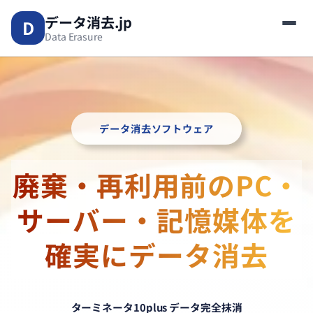
内
データ消去.jp
D
容
Data Erasure
を
ス
キ
ッ
プ
データ消去ソフトウェア
廃棄・再利用前のPC・
サーバー・記憶媒体を
確実にデータ消去
ターミネータ10plus データ完全抹消